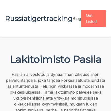
Get
Russiatigertracking
Blog
Listed
Lakitoimisto Pasila
Pasilan arvostettu ja dynaaminen oikeudellinen
palveluntarjoaja, joka tarjoaa korkealaatuista juridista
asiantuntemusta Helsingin vilkkaassa ja modernissa
liikekeskuksessa. Tämä lakitoimisto palvelee sekä
yksityishenkilöitä että yrityksiä monipuolisissa
oikeudellisissa kysymyksissä, mukaan lukien
sopimusoikeus, perhe- ja perintöasiat sekä