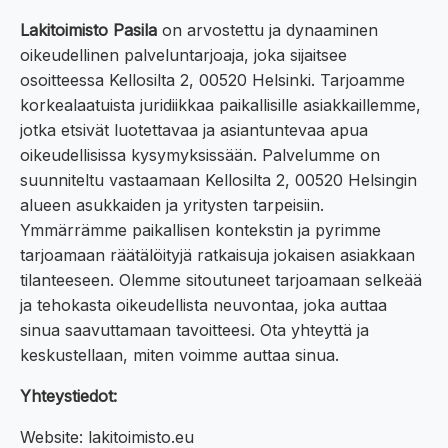
Lakitoimisto Pasila
on arvostettu ja dynaaminen
oikeudellinen palveluntarjoaja, joka sijaitsee
osoitteessa Kellosilta 2, 00520 Helsinki. Tarjoamme
korkealaatuista juridiikkaa paikallisille asiakkaillemme,
jotka etsivät luotettavaa ja asiantuntevaa apua
oikeudellisissa kysymyksissään. Palvelumme on
suunniteltu vastaamaan Kellosilta 2, 00520 Helsingin
alueen asukkaiden ja yritysten tarpeisiin.
Ymmärrämme paikallisen kontekstin ja pyrimme
tarjoamaan räätälöityjä ratkaisuja jokaisen asiakkaan
tilanteeseen. Olemme sitoutuneet tarjoamaan selkeää
ja tehokasta oikeudellista neuvontaa, joka auttaa
sinua saavuttamaan tavoitteesi. Ota yhteyttä ja
keskustellaan, miten voimme auttaa sinua.
Yhteystiedot:
Website: lakitoimisto.eu